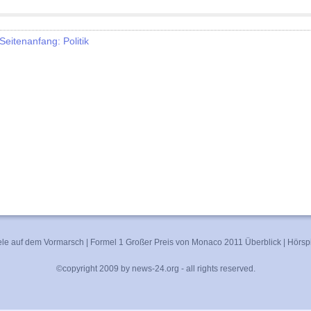
eitenanfang: Politik
ele auf dem Vormarsch
|
Formel 1 Großer Preis von Monaco 2011 Überblick
|
Hörspi
©copyright 2009 by news-24.org - all rights reserved.