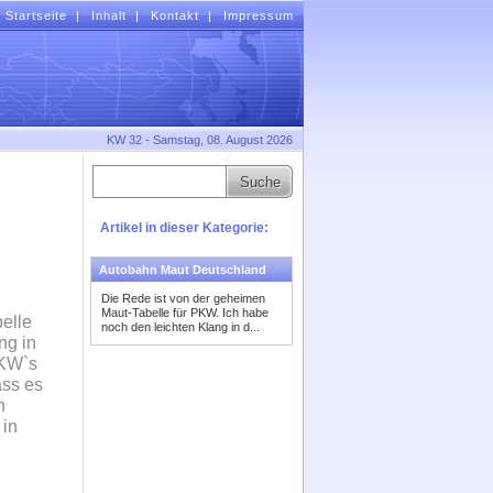
Startseite
|
Inhalt
|
Kontakt
|
Impressum
KW 32 - Samstag, 08. August 2026
Artikel in dieser Kategorie:
Autobahn Maut Deutschland
Die Rede ist von der geheimen
Maut-Tabelle für PKW. Ich habe
elle
noch den leichten Klang in d...
ng in
LKW`s
ass es
n
 in