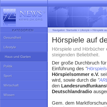
Navigation:
Startseite
»
Lifestyle
»
Hörspiele a
Gesundheit
Hörspiele auf 
Lifestyle
Hörspiele und Hörbücher 
steigenden Beliebtheit.
Haus und Garten
Der große Durchbruch für
Politik
Einführung des
"
Hörspiel
Hörspielsommer e.V.
sei
Sport
wird, sowie durch die
"
ARD
den
Landesrundfunkanst
Wirtschaft
Deutschlandradio
ausger
Wissen
Gem. dem Marktforschung