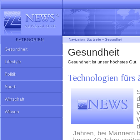
Navigation:
Startseite
»
Gesundheit
Gesundheit
Gesundheit
Lifestyle
Gesundheit ist unser höchstes Gut.
Politik
Technologien fürs 
Sport
S
d
Wirtschaft
B
v
Wissen
W
d
Jahren, bei Männern be
knapp 40 Jahre später