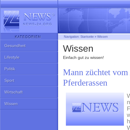
Navigation:
Startseite
»
Wissen
Gesundheit
Wissen
Lifestyle
Einfach gut zu wissen!
Politik
Mann züchtet vom 
Pferderassen
Sport
Wirtschaft
W
n
Wissen
F
w
h
W