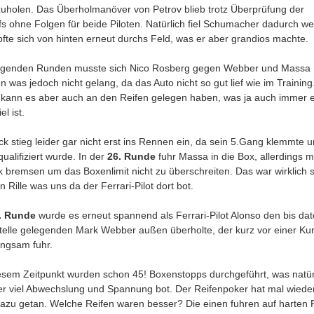
uholen. Das Überholmanöver von Petrov blieb trotz Überprüfung der
 ohne Folgen für beide Piloten. Natürlich fiel Schumacher dadurch we
fte sich von hinten erneut durchs Feld, was er aber grandios machte.
olgenden Runden musste sich Nico Rosberg gegen Webber und Massa
 was jedoch nicht gelang, da das Auto nicht so gut lief wie im Training
h kann es aber auch an den Reifen gelegen haben, was ja auch immer e
l ist.
k stieg leider gar nicht erst ins Rennen ein, da sein 5.Gang klemmte u
qualifiziert wurde. In der
26. Runde
fuhr Massa in die Box, allerdings m
k bremsen um das Boxenlimit nicht zu überschreiten. Das war wirklich 
en Rille was uns da der Ferrari-Pilot dort bot.
. Runde
wurde es erneut spannend als Ferrari-Pilot Alonso den bis dat
Stelle gelegenden Mark Webber außen überholte, der kurz vor einer Ku
angsam fuhr.
iesem Zeitpunkt wurden schon 45! Boxenstopps durchgeführt, was natü
r viel Abwechslung und Spannung bot. Der Reifenpoker hat mal wieder
dazu getan. Welche Reifen waren besser? Die einen fuhren auf harten 