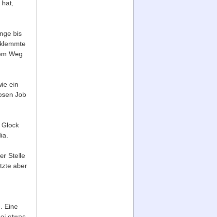
 hat,
nge bis
d klemmte
dem Weg
ie ein
iosen Job
o Glock
ia.
er Stelle
tzte aber
. Eine
ei etwas