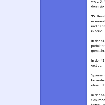
wie z.B.
denn sie 
35. Run
er erneu
und dann
in seine
In der
41
perfekte
gemacht,
In der
46
erst gar 
Spannend
liegende
ohne Erfo
In der
54
Schumache
Kurve we