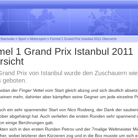
:
Startseite
»
Sport
»
Motorsport
»
Formel 1 Grand Prix Istanbul 2011 Übersicht
mel 1 Grand Prix Istanbul 2011
rsicht
rand Prix von Istanbul wurde den Zuschauern wie
s geboten.
astian
der Finger
Vettel vom Start gleich abzog und sich deutlich absetz
keinen mehr, dahinter aber kämpften seine Gegner um jede einzelne Po
uch ein sehr spannender Start von Nico Rosberg, der Dank der saubere
ber abgehängt hat. Auch verliefen die ersten Runden sehr spannend 
on einige Berührungen gab.
kten sich in den ersten Runden Petrov und der 7malige Weltmeister Mi
er, wobei letzterer den Kürzeren zog und in die Box musste um sich 