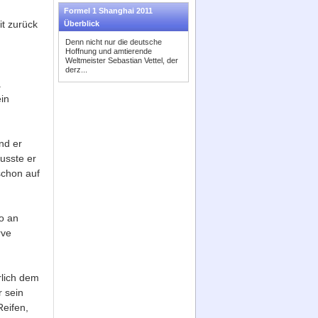
Formel 1 Shanghai 2011
it zurück
Überblick
Denn nicht nur die deutsche
Hoffnung und amtierende
Weltmeister Sebastian Vettel, der
derz...
.
in
nd er
usste er
schon auf
o an
rve
rlich dem
 sein
Reifen,