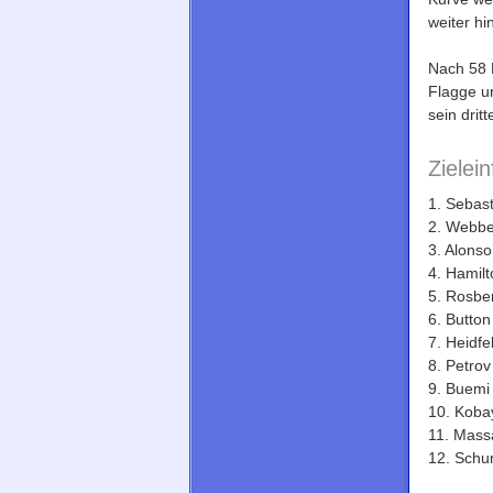
weiter h
Nach 58 R
Flagge un
sein drit
Zielein
1. Sebast
2. Webbe
3. Alonso
4. Hamil
5. Rosbe
6. Butto
7. Heidfe
8. Petrov
9. Buemi
­10. Koba
11. Massa
12. Schu