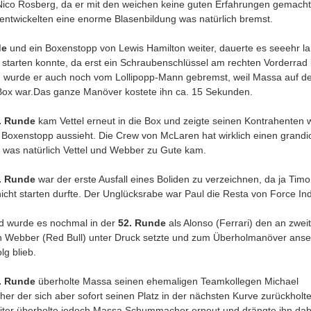
 Nico Rosberg, da er mit den weichen keine guten Erfahrungen gemacht
entwickelten eine enorme Blasenbildung was natürlich bremst.
de
und ein Boxenstopp von Lewis Hamilton weiter, dauerte es seeehr la
t starten konnte, da erst ein Schraubenschlüssel am rechten Vorderra
 wurde er auch noch vom Lollipopp-Mann gebremst, weil Massa auf 
 Box war.Das ganze Manöver kostete ihn ca. 15 Sekunden.
. Runde
kam Vettel erneut in die Box und zeigte seinen Kontrahenten w
r Boxenstopp aussieht. Die Crew von McLaren hat wirklich einen grand
 was natürlich Vettel und Webber zu Gute kam.
. Runde
war der erste Ausfall eines Boliden zu verzeichnen, da ja Tim
nicht starten durfte. Der Unglücksrabe war Paul die Resta von Force Ind
 wurde es nochmal in der
52. Runde
als Alonso (Ferrari) den an zweit
n Webber (Red Bull) unter Druck setzte und zum Überholmanöver anse
lg blieb.
. Runde
überholte Massa seinen ehemaligen Teamkollegen Michael
r der sich aber sofort seinen Platz in der nächsten Kurve zurückholte
iter überholte jedoch Massa Schummacher erneut und drängte ihn dab