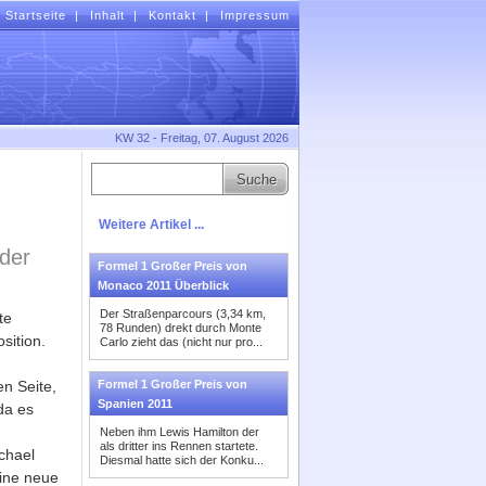
Startseite
|
Inhalt
|
Kontakt
|
Impressum
KW 32 - Freitag, 07. August 2026
Weitere Artikel ...
der
Formel 1 Großer Preis von
Monaco 2011 Überblick
Der Straßenparcours (3,34 km,
te
78 Runden) drekt durch Monte
sition.
Carlo zieht das (nicht nur pro...
n Seite,
Formel 1 Großer Preis von
Spanien 2011
da es
Neben ihm Lewis Hamilton der
als dritter ins Rennen startete.
chael
Diesmal hatte sich der Konku...
eine neue