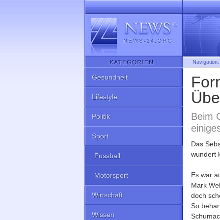
Navigation
Gesundheit
For
Übe
Lifestyle
Beim G
Politik
einige
Sport
Das Seb
wundert 
Fussball
Es war a
Motorsport
Mark Web
Wirtschaft
doch sch
So behar
Wissen
Schumach