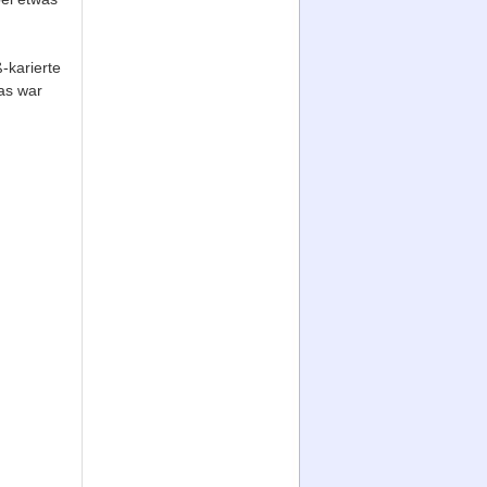
-karierte
Das war