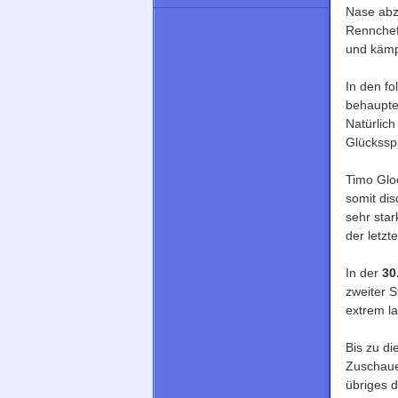
Nase abz
Rennchefs
und kämp
In den f
behaupten
Natürlic
Glücksspie
Timo Gloc
somit dis
sehr star
der letzt
In der
30
zweiter 
extrem l
Bis zu d
Zuschaue
übriges 