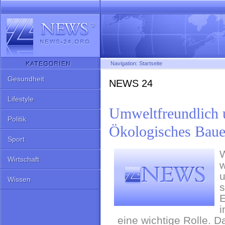
Navigation:
Startseite
Gesundheit
NEWS 24
Lifestyle
Umweltfreundlich u
Politik
Ökologisches Baue
Sport
W
Wirtschaft
w
u
Wissen
s
E
i
eine wichtige Rolle. 