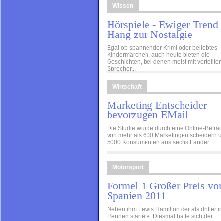
Wissen
Hörspiele - Ewiger Trend
Hang zur Nostalgie
Egal ob spannender Krimi oder beliebtes
Kindermärchen, auch heute bieten die
Geschichten, bei denen meist mit verteilte
Sprecher...
Wirtschaft
Marketing Entscheider
bevorzugen EMail
­Die Studie wurde durch eine Online-Befr
von mehr als 600 Marketingentscheidern 
5000 Konsumenten aus sechs Länder...
Motorsport
Formel 1 Großer Preis vo
Spanien 2011
Neben ihm Lewis Hamilton der als dritter i
Rennen startete. Diesmal hatte sich der