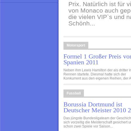
Prix. Natürlich ist für
von Monaco auch gep
die vielen VIP`s und 
Schönh...
Motorsport
Formel 1 Großer Preis vo
Spanien 2011
Neben ihm Lewis Hamilton der als dritter i
Rennen startete. Diesmal hatte sich der
Konkurrent aus den eigenen Reihen, der Au
Fussball
Borussia Dortmund ist
Deutscher Meister 2010 
Das jüngste Bundesligateam der Geschich
sich vorzeitig die Meisterschaft gesichert 
schon zwei Spiele vor Saison...