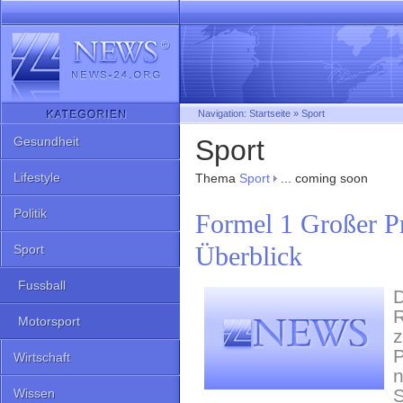
Navigation:
Startseite
»
Sport
Gesundheit
Sport
Lifestyle
Thema
Sport
... coming soon
Politik
Formel 1 Großer P
Überblick
Sport
Fussball
D
R
Motorsport
z
P
Wirtschaft
n
S
Wissen