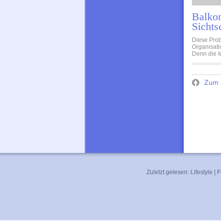
Balko
Sichts
Diese Prob
Organisati
Denn die Id
Zum S
Zuletzt gelesen:
Lifestyle
|
F