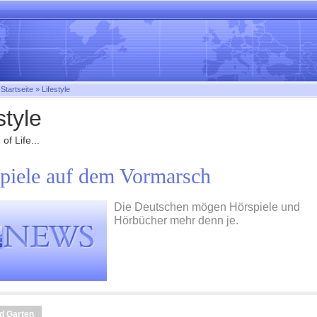
:
Startseite
»
Lifestyle
style
of Life...
piele auf dem Vormarsch
Die Deutschen mögen Hörspiele und
Hörbücher mehr denn je.
d Garten