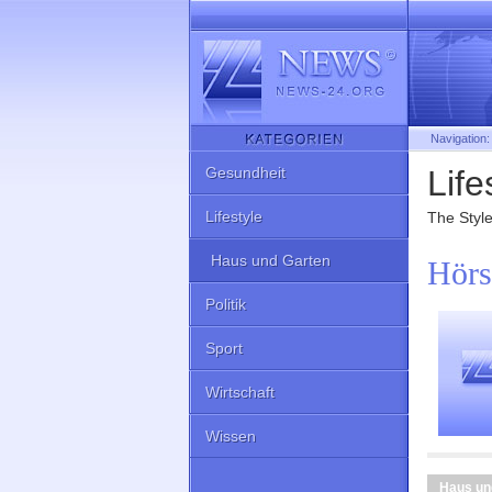
Navigation
Gesundheit
Life
Lifestyle
The Style 
Haus und Garten
Hörs
Politik
Sport
Wirtschaft
Wissen
Haus un