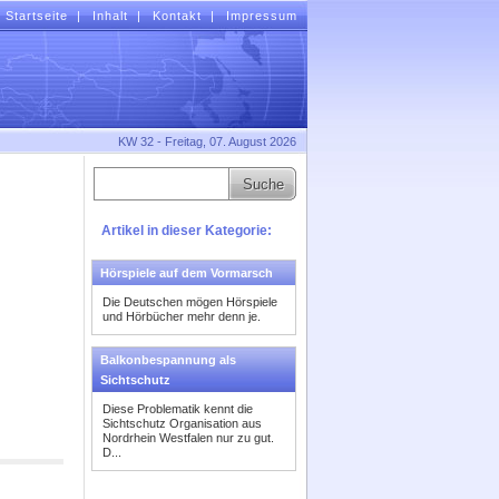
Startseite
|
Inhalt
|
Kontakt
|
Impressum
KW 32 - Freitag, 07. August 2026
Artikel in dieser Kategorie:
Hörspiele auf dem Vormarsch
Die Deutschen mögen Hörspiele
und Hörbücher mehr denn je.
Balkonbespannung als
Sichtschutz
Diese Problematik kennt die
Sichtschutz Organisation aus
Nordrhein Westfalen nur zu gut.
D...