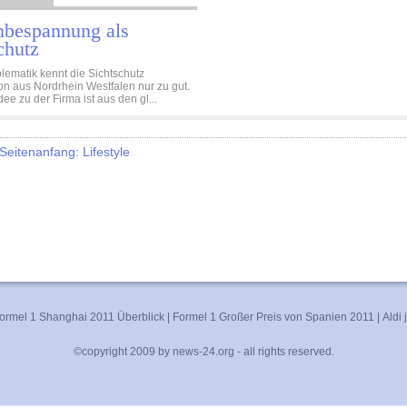
nbespannung als
chutz
lematik kennt die Sichtschutz
on aus Nordrhein Westfalen nur zu gut.
ee zu der Firma ist aus den gl...
eitenanfang: Lifestyle
ormel 1 Shanghai 2011 Überblick
|
Formel 1 Großer Preis von Spanien 2011
|
Aldi 
©copyright 2009 by news-24.org - all rights reserved.