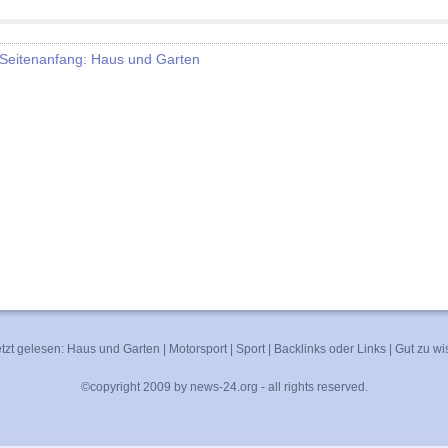
eitenanfang: Haus und Garten
tzt gelesen:
Haus und Garten
|
Motorsport
|
Sport
|
Backlinks oder Links
|
Gut zu wi
©copyright 2009 by news-24.org - all rights reserved.