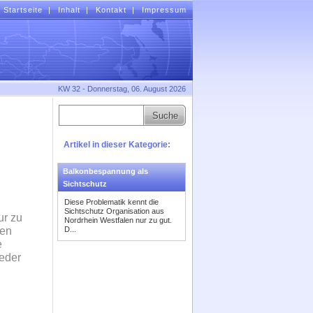
Startseite
|
Inhalt
|
Kontakt
|
Impressum
KW 32 - Donnerstag, 06. August 2026
Artikel in dieser Kategorie:
Balkonbespannung als
Sichtschutz
Diese Problematik kennt die
Sichtschutz Organisation aus
ur zu
Nordrhein Westfalen nur zu gut.
den
D...
e
eder