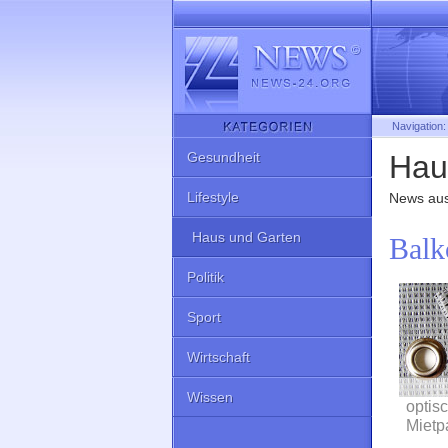
Navigation
Gesundheit
Hau
Lifestyle
News au
Haus und Garten
Balk
Politik
Sport
Wirtschaft
Wissen
optis
Mietpa