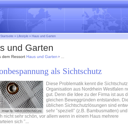
:
Startseite
»
Lifestyle
»
Haus und Garten
s und Garten
s dem Ressort
Haus und Garten
...
onbespannung als Sichtschutz
Diese Problematik kennt die Sichtschutz
Organisation aus Nordrhein Westfalen n
gut. Denn die Idee zu der Firma ist aus 
gleichen Beweggründen entstanden. Di
üblichen Sichtschutzlösungen sind entw
sehr "speziell" (z.B. Bambusmatten) und
image by: balkon.sichtschutz.org
ch nicht sehr schön, vor allem wenn in einem Haus mehrere
rteien sich "...