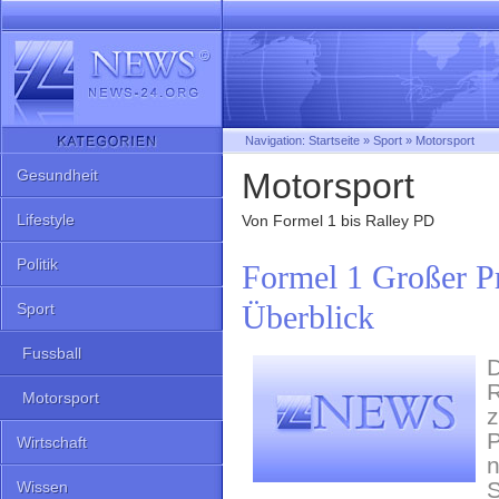
Navigation:
Startseite
»
Sport
»
Motorsport
Gesundheit
Motorsport
Lifestyle
Von Formel 1 bis Ralley PD
Politik
Formel 1 Großer P
Überblick
Sport
Fussball
D
R
Motorsport
z
P
Wirtschaft
n
S
Wissen