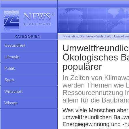
Navigation:
Startseite
»
Wirtschaft
»
Umweltfreu
Gesundheit
Umweltfreundlich
Ökologisches B
Lifestyle
populärer
Politik
In Zeiten von Klima
Sport
werden Themen wie En
Ressourcennutzung imm
Wirtschaft
allem für die Baubran
Wissen
Was viele Menschen aber 
umweltfreundlichen Bauwei
Energiegewinnung und -nu