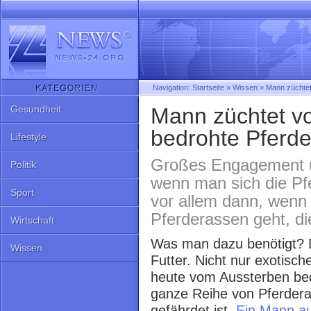
Navigation:
Startseite
»
Wissen
»
Mann züchtet
Gesundheit
Mann züchtet v
bedrohte Pferd
Lifestyle
Großes Engagement un
Politik
wenn man sich die Pf
Sport
vor allem dann, wenn
Pferderassen geht, di
Wirtschaft
Was man dazu benötigt? Di
Wissen
Futter. Nicht nur exotisch
heute vom Aussterben bed
ganze Reihe von Pferder
gefährdet ist.
Ein Mann au