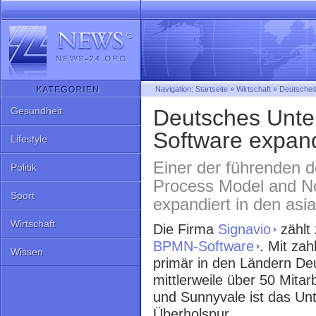
Navigation:
Startseite
»
Wirtschaft
»
Deutsches
Gesundheit
Deutsches Unt
Software expand
Lifestyle
Einer der führenden d
Politik
Process Model and N
Sport
expandiert in den asi
Wirtschaft
Die Firma
Signavio
zählt
BPMN-Software
. Mit zah
Wissen
primär in den Ländern De
mittlerweile über 50 Mitar
und Sunnyvale ist das Un
Überholspur.