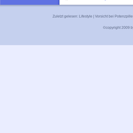
Zuletzt gelesen:
Lifestyle
|
Vorsicht bei Potenzpill
©copyright 2009 by