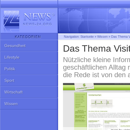
Navigation:
Startseite
»
Wissen
»
Das Thema Vi
Gesundheit
Das Thema Visi
Lifestyle
Nützliche kleine Info
geschäftlichen Alltag
Politik
die Rede ist von den a
Sport
Wirtschaft
Wissen