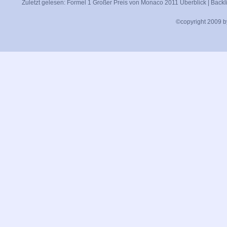
Zuletzt gelesen:
Formel 1 Großer Preis von Monaco 2011 Überblick
|
Backl
©copyright 2009 by