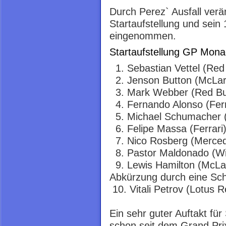
Durch Perez` Ausfall verän
Startaufstellung und sein 
eingenommen.
Startaufstellung GP Mona
1. Sebastian Vettel (Red 
2. Jenson Button (McLar
3. Mark Webber (Red Bul
4. Fernando Alonso (Ferr
5. Michael Schumacher 
6. Felipe Massa (Ferrari
7. Nico Rosberg (Merce
8. Pastor Maldonado (Wi
9. Lewis Hamilton (McLa
Abkürzung durch eine Sch
10. Vitali Petrov (Lotus R
Ein sehr guter Auftakt fü
schon seit dem Grand Prix