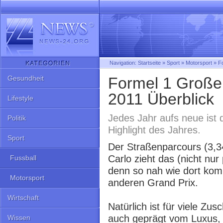
Navigation:
Startseite
»
Sport
»
Motorsport
»
F
Gesundheit
Formel 1 Große
2011 Überblick
Lifestyle
Jedes Jahr aufs neue ist
Politik
Highlight des Jahres.
Sport
Der Straßenparcours (3,3
Carlo zieht das (nicht nu
Fussball
denn so nah wie dort ko
Motorsport
anderen Grand Prix.
Wirtschaft
Natürlich ist für viele Zu
auch geprägt vom Luxus, 
Wissen